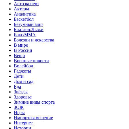
Автоэксперт
Актеры
Аналитика
Баскетбол
Безумный мир
Биатлон/Лыжи
Бокс/MMA
Болезни и лекарства
В мире
В России
Вещи
Военные новости
Волейбол
Гаджеты
Дети
Дом и сад
Еда
Звёзды
Здоровье
Зимние виды спорта
ЗОЖ
Игры
Импортозамещение
Интернет
Истории