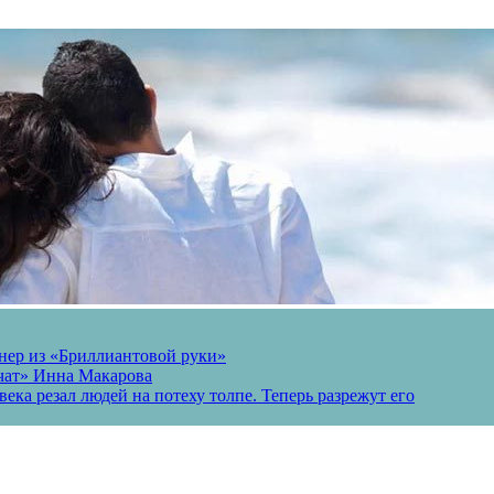
онер из «Бриллиантовой руки»
вчат» Инна Макарова
ека резал людей на потеху толпе. Теперь разрежут его