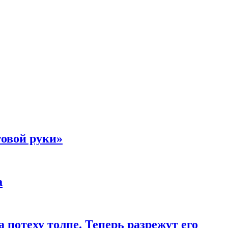
товой руки»
а
 потеху толпе. Теперь разрежут его