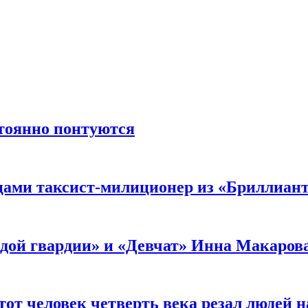
стоянно понтуются
мцами таксист-милиционер из «Бриллиан
лодой гвардии» и «Девчат» Инна Макаров
от человек четверть века резал людей на