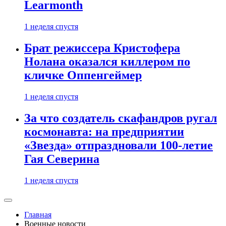
Learmonth
1 неделя спустя
Брат режиссера Кристофера
Нолана оказался киллером по
кличке Оппенгеймер
1 неделя спустя
За что создатель скафандров ругал
космонавта: на предприятии
«Звезда» отпраздновали 100-летие
Гая Северина
1 неделя спустя
Главная
Военные новости