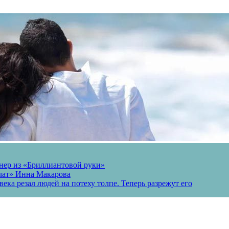
онер из «Бриллиантовой руки»
вчат» Инна Макарова
ека резал людей на потеху толпе. Теперь разрежут его