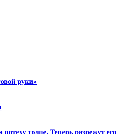
товой руки»
а
 потеху толпе. Теперь разрежут его