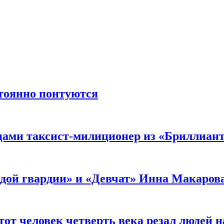
стоянно понтуются
мцами таксист-милиционер из «Бриллиан
лодой гвардии» и «Девчат» Инна Макаров
от человек четверть века резал людей на