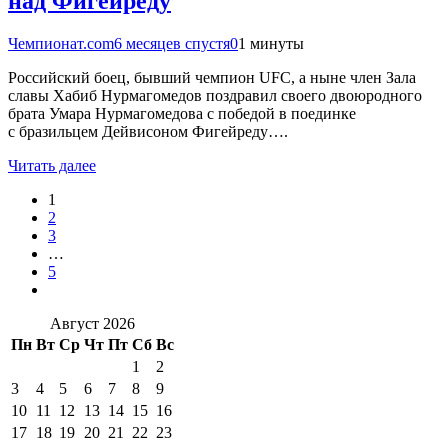
над Фигейреду
Чемпионат.com
6 месяцев спустя
0
1 минуты
Российский боец, бывший чемпион UFC, а ныне член Зала
славы Хабиб Нурмагомедов поздравил своего двоюродного
брата Умара Нурмагомедова с победой в поединке
с бразильцем Дейвисоном Фигейреду….
Читать далее
1
2
3
…
5
Август 2026
Пн
Вт
Ср
Чт
Пт
Сб
Вс
1
2
3
4
5
6
7
8
9
10
11
12
13
14
15
16
17
18
19
20
21
22
23