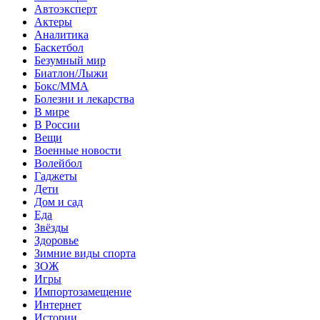
Автоэксперт
Актеры
Аналитика
Баскетбол
Безумный мир
Биатлон/Лыжи
Бокс/MMA
Болезни и лекарства
В мире
В России
Вещи
Военные новости
Волейбол
Гаджеты
Дети
Дом и сад
Еда
Звёзды
Здоровье
Зимние виды спорта
ЗОЖ
Игры
Импортозамещение
Интернет
Истории