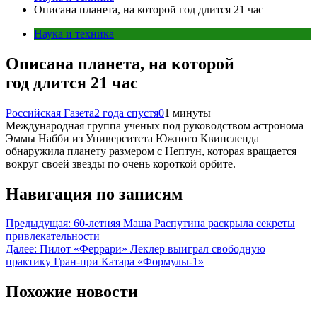
Описана планета, на которой год длится 21 час
Наука и техника
Описана планета, на которой
год длится 21 час
Российская Газета
2 года спустя
0
1 минуты
Международная группа ученых под руководством астронома
Эммы Набби из Университета Южного Квинсленда
обнаружила планету размером с Нептун, которая вращается
вокруг своей звезды по очень короткой орбите.
Навигация по записям
Предыдущая:
60-летняя Маша Распутина раскрыла секреты
привлекательности
Далее:
Пилот «Феррари» Леклер выиграл свободную
практику Гран-при Катара «Формулы-1»
Похожие новости