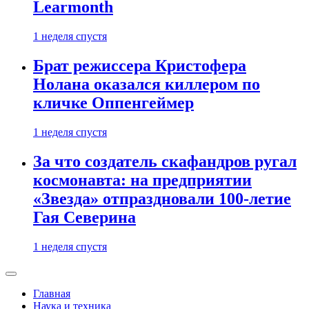
Learmonth
1 неделя спустя
Брат режиссера Кристофера
Нолана оказался киллером по
кличке Оппенгеймер
1 неделя спустя
За что создатель скафандров ругал
космонавта: на предприятии
«Звезда» отпраздновали 100-летие
Гая Северина
1 неделя спустя
Главная
Наука и техника