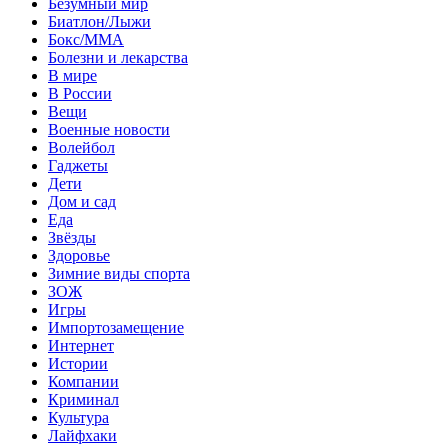
Безумный мир
Биатлон/Лыжи
Бокс/MMA
Болезни и лекарства
В мире
В России
Вещи
Военные новости
Волейбол
Гаджеты
Дети
Дом и сад
Еда
Звёзды
Здоровье
Зимние виды спорта
ЗОЖ
Игры
Импортозамещение
Интернет
Истории
Компании
Криминал
Культура
Лайфхаки