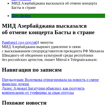
МИД Азербайджана высказался об отмене концерта
Басты в стране
Шоу-бизнес
МИД Азербайджана высказался
об отмене концерта Басты в стране
Рамблер
1 год спустя
0
1 минуты
МИД Азербайджана выразил удивление в связи
с высказыванием спецпредставителя президента РФ Михаила
Швыдкого об обеднении культурной среды республики
без российских артистов, пишет Minval в Telegram-канале.
Навигация по записям
Предыдущая:
Волочкова отреагировала на новость о смене
фамилии дочери
Далее:
Адвокат Багатурия объяснил, как получить
компенсацию от турфирмы за срыв отпуска
Похожие новости