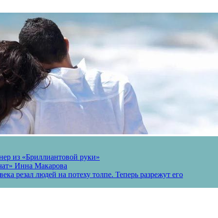
онер из «Бриллиантовой руки»
вчат» Инна Макарова
ека резал людей на потеху толпе. Теперь разрежут его