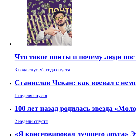
Что такое понты и почему люди по
3 года спустя
2 года спустя
Станислав Чекан: как воевал с не
1 неделя спустя
100 лет назад родилась звезда «Мо
2 недели спустя
«Я консервировал лучшего друга» Эт