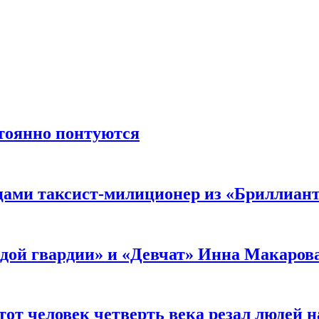
стоянно понтуются
мцами таксист-милиционер из «Бриллиан
лодой гвардии» и «Девчат» Инна Макаров
от человек четверть века резал людей на