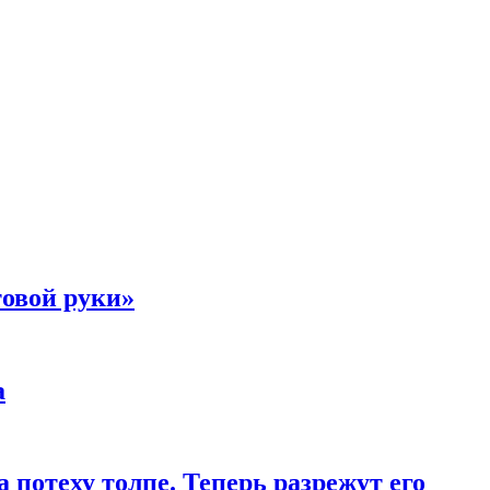
товой руки»
а
 потеху толпе. Теперь разрежут его