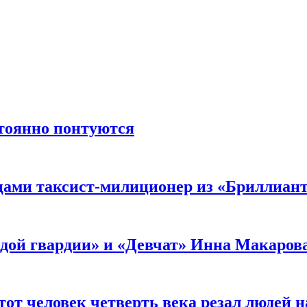
стоянно понтуются
мцами таксист-милиционер из «Бриллиан
лодой гвардии» и «Девчат» Инна Макаров
от человек четверть века резал людей на