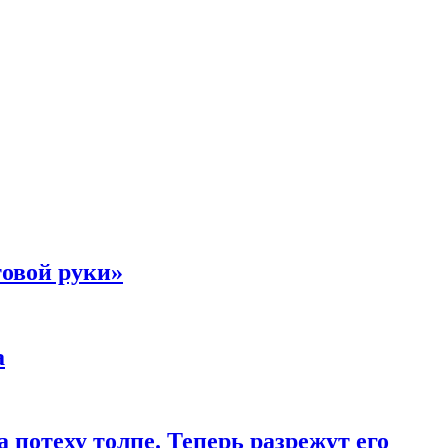
товой руки»
а
 потеху толпе. Теперь разрежут его