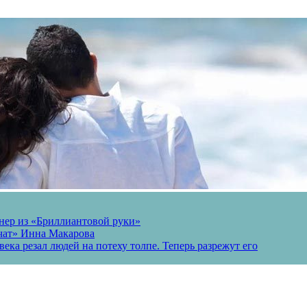
онер из «Бриллиантовой руки»
вчат» Инна Макарова
ека резал людей на потеху толпе. Теперь разрежут его