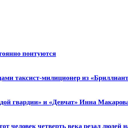
стоянно понтуются
мцами таксист-милиционер из «Бриллиан
лодой гвардии» и «Девчат» Инна Макаров
от человек четверть века резал людей на