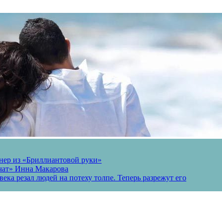
онер из «Бриллиантовой руки»
вчат» Инна Макарова
ека резал людей на потеху толпе. Теперь разрежут его