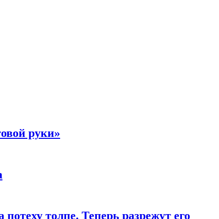
товой руки»
а
 потеху толпе. Теперь разрежут его