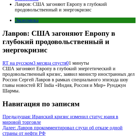
Лавров: США загоняют Европу в глубокий
продовольственный и энергокризис
Экономика
Лавров: США загоняют Европу в
глубокий продовольственный и
энергокризис
RT на русском
3 месяца спустя
0
1 минуты
США загоняют Европу в глубокий энергетический и
продовольственный кризис, заявил министр иностранных дел
России Сергей Лавров в рамках специального эпизода шоу
главы новостей RT India «Индия, Россия и Мир» Рунджун
Шармы.
Навигация по записям
Предыдущая:
Иранский кризис изменил статус юаня в
мировой торговле
Далее:
Лавров прокомментировал слухи об отказе одной
страны от нефти РФ