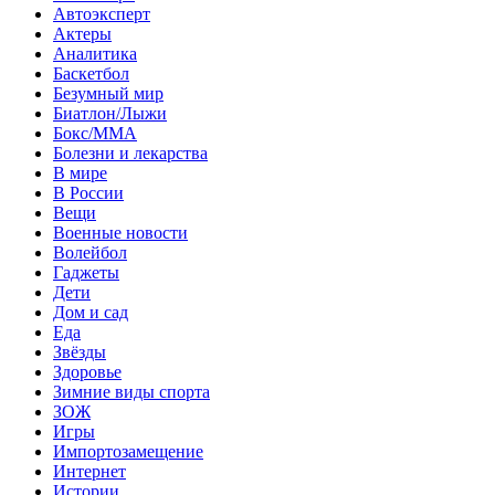
Автоэксперт
Актеры
Аналитика
Баскетбол
Безумный мир
Биатлон/Лыжи
Бокс/MMA
Болезни и лекарства
В мире
В России
Вещи
Военные новости
Волейбол
Гаджеты
Дети
Дом и сад
Еда
Звёзды
Здоровье
Зимние виды спорта
ЗОЖ
Игры
Импортозамещение
Интернет
Истории