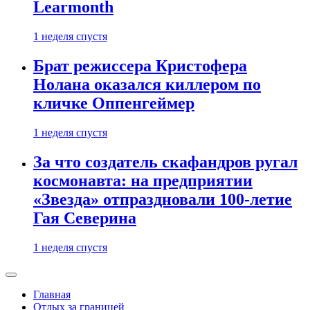
Learmonth
1 неделя спустя
Брат режиссера Кристофера
Нолана оказался киллером по
кличке Оппенгеймер
1 неделя спустя
За что создатель скафандров ругал
космонавта: на предприятии
«Звезда» отпраздновали 100-летие
Гая Северина
1 неделя спустя
Главная
Отдых за границей