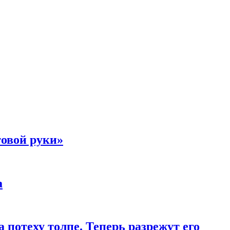
товой руки»
а
 потеху толпе. Теперь разрежут его