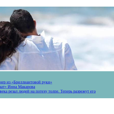
онер из «Бриллиантовой руки»
вчат» Инна Макарова
ека резал людей на потеху толпе. Теперь разрежут его