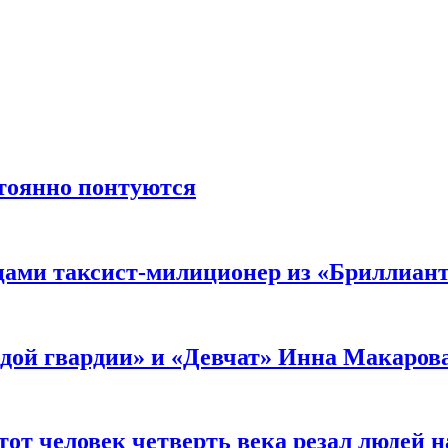
стоянно понтуются
мцами таксист-милиционер из «Бриллиан
лодой гвардии» и «Девчат» Инна Макаров
от человек четверть века резал людей на