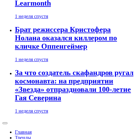
Learmonth
1 неделя спустя
Брат режиссера Кристофера
Нолана оказался киллером по
кличке Оппенгеймер
1 неделя спустя
За что создатель скафандров ругал
космонавта: на предприятии
«Звезда» отпраздновали 100-летие
Гая Северина
1 неделя спустя
Главная
Тренды