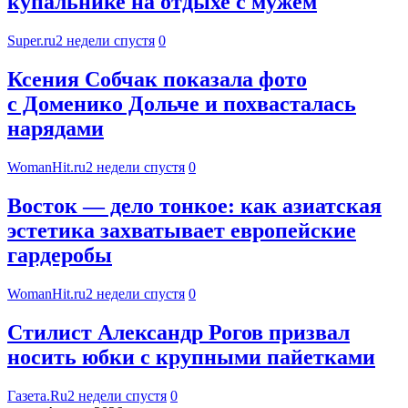
купальнике на отдыхе с мужем
Super.ru
2 недели спустя
0
Ксения Собчак показала фото
с Доменико Дольче и похвасталась
нарядами
WomanHit.ru
2 недели спустя
0
Восток — дело тонкое: как азиатская
эстетика захватывает европейские
гардеробы
WomanHit.ru
2 недели спустя
0
Стилист Александр Рогов призвал
носить юбки с крупными пайетками
Газета.Ru
2 недели спустя
0