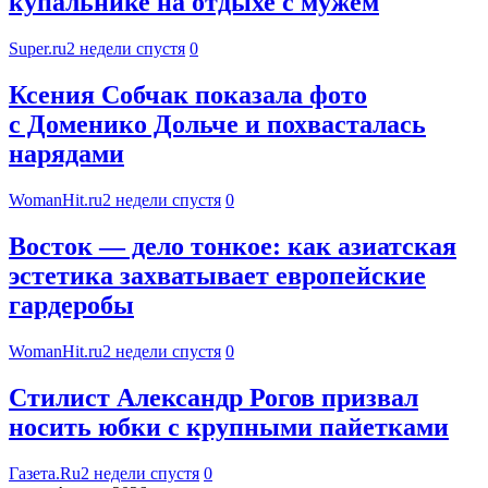
купальнике на отдыхе с мужем
Super.ru
2 недели спустя
0
Ксения Собчак показала фото
с Доменико Дольче и похвасталась
нарядами
WomanHit.ru
2 недели спустя
0
Восток — дело тонкое: как азиатская
эстетика захватывает европейские
гардеробы
WomanHit.ru
2 недели спустя
0
Стилист Александр Рогов призвал
носить юбки с крупными пайетками
Газета.Ru
2 недели спустя
0