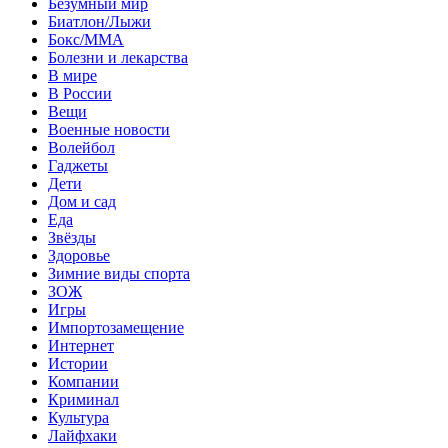
Безумный мир
Биатлон/Лыжи
Бокс/MMA
Болезни и лекарства
В мире
В России
Вещи
Военные новости
Волейбол
Гаджеты
Дети
Дом и сад
Еда
Звёзды
Здоровье
Зимние виды спорта
ЗОЖ
Игры
Импортозамещение
Интернет
Истории
Компании
Криминал
Культура
Лайфхаки