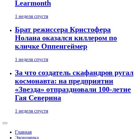
Learmonth
1 неделя спустя
Брат режиссера Кристофера
Нолана оказался киллером по
кличке Оппенгеймер
1 неделя спустя
За что создатель скафандров ругал
космонавта: на предприятии
«Звезда» отпраздновали 100-летие
Гая Северина
1 неделя спустя
Главная
Экономика