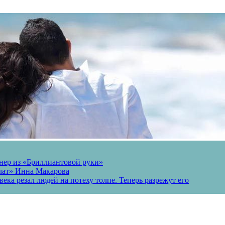
онер из «Бриллиантовой руки»
вчат» Инна Макарова
ека резал людей на потеху толпе. Теперь разрежут его