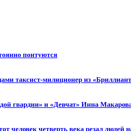
стоянно понтуются
мцами таксист-милиционер из «Бриллиан
лодой гвардии» и «Девчат» Инна Макаров
от человек четверть века резал людей на