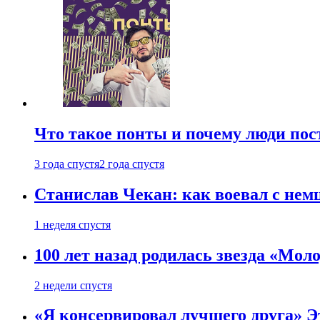
Что такое понты и почему люди по
3 года спустя
2 года спустя
Станислав Чекан: как воевал с не
1 неделя спустя
100 лет назад родилась звезда «Мо
2 недели спустя
«Я консервировал лучшего друга» Эт