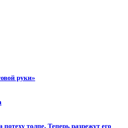
товой руки»
а
 потеху толпе. Теперь разрежут его