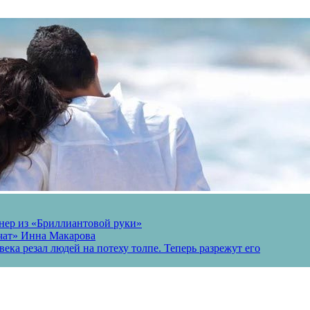
онер из «Бриллиантовой руки»
вчат» Инна Макарова
ека резал людей на потеху толпе. Теперь разрежут его