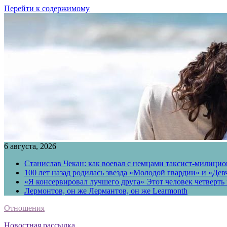
Перейти к содержимому
6 августа, 2026
Станислав Чекан: как воевал с немцами таксист-милици
100 лет назад родилась звезда «Молодой гвардии» и «Де
«Я консервировал лучшего друга» Этот человек четверть в
Лермонтов, он же Лермантов, он же Learmonth
Отношения
Новостная рассылка