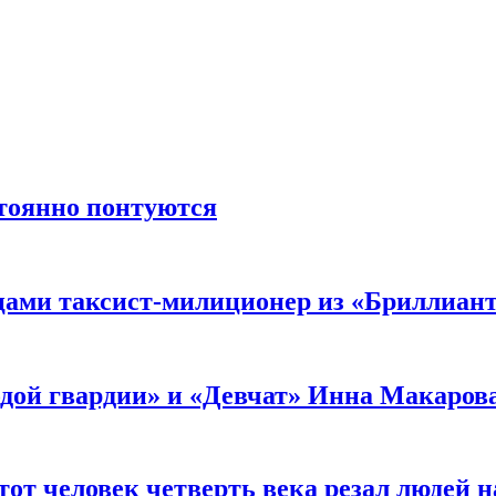
стоянно понтуются
мцами таксист-милиционер из «Бриллиан
лодой гвардии» и «Девчат» Инна Макаров
от человек четверть века резал людей на