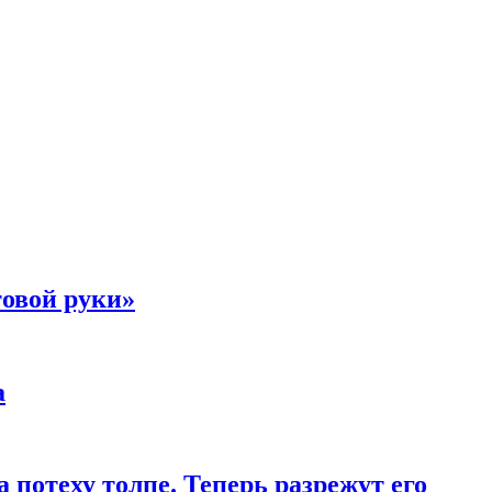
товой руки»
а
 потеху толпе. Теперь разрежут его