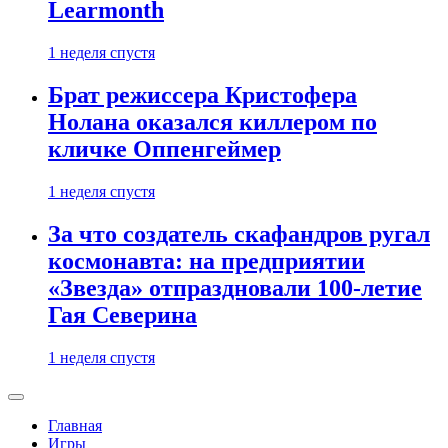
Learmonth
1 неделя спустя
Брат режиссера Кристофера
Нолана оказался киллером по
кличке Оппенгеймер
1 неделя спустя
За что создатель скафандров ругал
космонавта: на предприятии
«Звезда» отпраздновали 100-летие
Гая Северина
1 неделя спустя
Главная
Игры