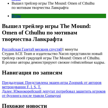
Вышел трейлер игры The Mound: Omen of Cthulhu
по мотивам творчества Лавкрафта
Игры
Вышел трейлер игры The Mound:
Omen of Cthulhu по мотивам
творчества Лавкрафта
Российская Газета
9 месяцев спустя
0
1 минуты
Студия ACE Team и издательство Nacon представили новый
трейлер своей грядущей игры The Mound: Omen of Cthulhu.
В ролике авторы демонстрируют свежие геймплейные кадры.
Навигация по записям
Предыдущая:
Представлена экшен-игра Zoopunk от авторов
метроидвании F. I. S. T.
Далее:
Южнокорейский депутат потребовал защитить игроков
от буллинга после травли Gumayusi
Похожие новости