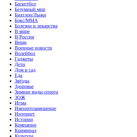
Баскетбол
Безумный мир
Биатлон/Лыжи
Бокс/MMA
Болезни и лекарства
В мире
В России
Вещи
Военные новости
Волейбол
Гаджеты
Дети
Дом и сад
Еда
Звёзды
Здоровье
Зимние виды спорта
ЗОЖ
Игры
Импортозамещение
Интернет
Истории
Компании
Криминал
Культура