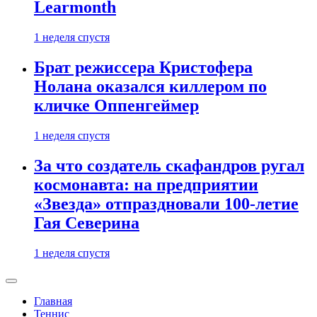
Learmonth
1 неделя спустя
Брат режиссера Кристофера
Нолана оказался киллером по
кличке Оппенгеймер
1 неделя спустя
За что создатель скафандров ругал
космонавта: на предприятии
«Звезда» отпраздновали 100-летие
Гая Северина
1 неделя спустя
Главная
Теннис