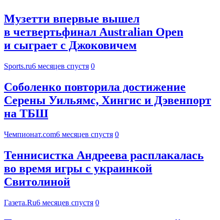
Музетти впервые вышел
в четвертьфинал Australian Open
и сыграет с Джоковичем
Sports.ru
6 месяцев спустя
0
Соболенко повторила достижение
Серены Уильямс, Хингис и Дэвенпорт
на ТБШ
Чемпионат.com
6 месяцев спустя
0
Теннисистка Андреева расплакалась
во время игры с украинкой
Свитолиной
Газета.Ru
6 месяцев спустя
0