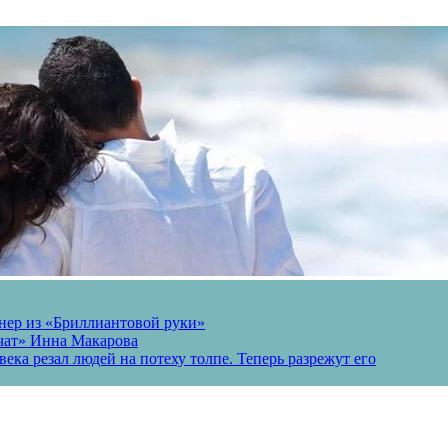
онер из «Бриллиантовой руки»
вчат» Инна Макарова
ека резал людей на потеху толпе. Теперь разрежут его