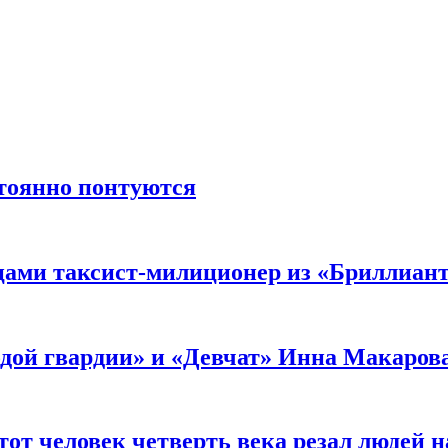
стоянно понтуются
мцами таксист-милиционер из «Бриллиан
лодой гвардии» и «Девчат» Инна Макаров
от человек четверть века резал людей на