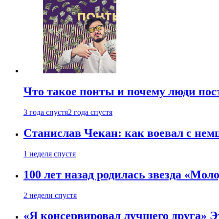
Что такое понты и почему люди по
3 года спустя
2 года спустя
Станислав Чекан: как воевал с не
1 неделя спустя
100 лет назад родилась звезда «Мо
2 недели спустя
«Я консервировал лучшего друга» Эт