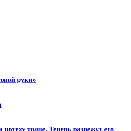
товой руки»
а
 потеху толпе. Теперь разрежут его