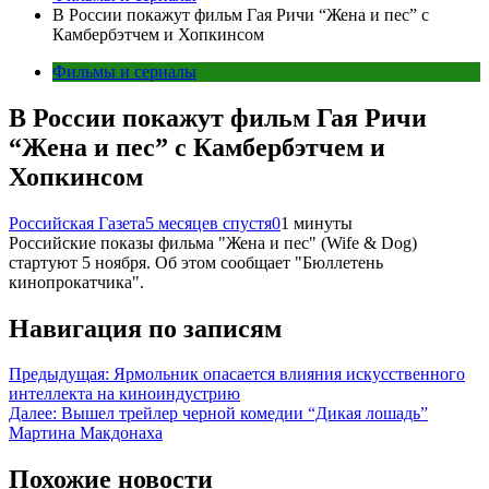
В России покажут фильм Гая Ричи “Жена и пес” с
Камбербэтчем и Хопкинсом
Фильмы и сериалы
В России покажут фильм Гая Ричи
“Жена и пес” с Камбербэтчем и
Хопкинсом
Российская Газета
5 месяцев спустя
0
1 минуты
Российские показы фильма "Жена и пес" (Wife & Dog)
стартуют 5 ноября. Об этом сообщает "Бюллетень
кинопрокатчика".
Навигация по записям
Предыдущая:
Ярмольник опасается влияния искусственного
интеллекта на киноиндустрию
Далее:
Вышел трейлер черной комедии “Дикая лошадь”
Мартина Макдонаха
Похожие новости