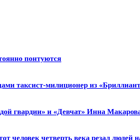
стоянно понтуются
мцами таксист-милиционер из «Бриллиан
лодой гвардии» и «Девчат» Инна Макаров
от человек четверть века резал людей на