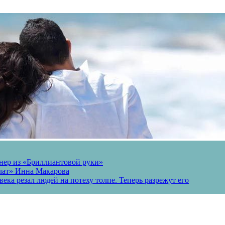
онер из «Бриллиантовой руки»
вчат» Инна Макарова
ека резал людей на потеху толпе. Теперь разрежут его