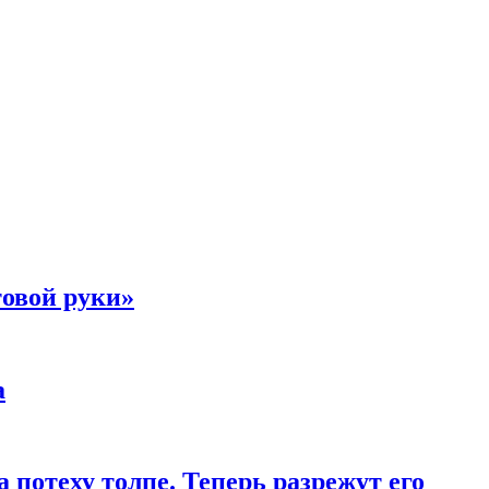
товой руки»
а
 потеху толпе. Теперь разрежут его