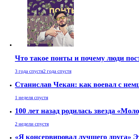
Что такое понты и почему люди по
3 года спустя
2 года спустя
Станислав Чекан: как воевал с не
1 неделя спустя
100 лет назад родилась звезда «Мо
2 недели спустя
«Я консервировал лучшего друга» Эт