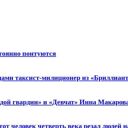
стоянно понтуются
мцами таксист-милиционер из «Бриллиан
лодой гвардии» и «Девчат» Инна Макаров
от человек четверть века резал людей на