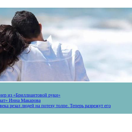
онер из «Бриллиантовой руки»
вчат» Инна Макарова
ека резал людей на потеху толпе. Теперь разрежут его