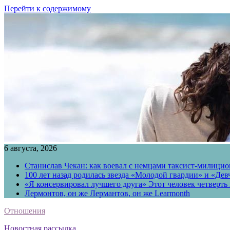
Перейти к содержимому
6 августа, 2026
Станислав Чекан: как воевал с немцами таксист-милици
100 лет назад родилась звезда «Молодой гвардии» и «Де
«Я консервировал лучшего друга» Этот человек четверть в
Лермонтов, он же Лермантов, он же Learmonth
Отношения
Новостная рассылка