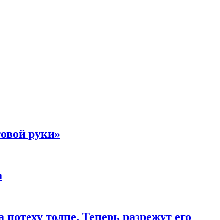
товой руки»
а
 потеху толпе. Теперь разрежут его