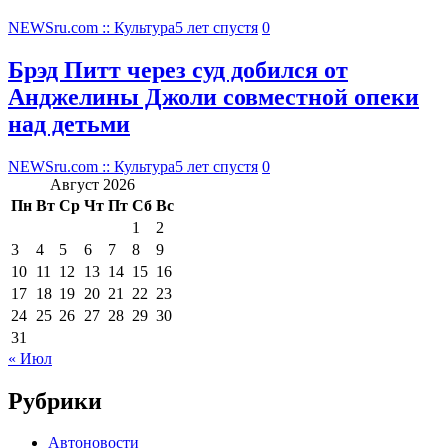
NEWSru.com :: Культура
5 лет спустя
0
Брэд Питт через суд добился от
Анджелины Джоли совместной опеки
над детьми
NEWSru.com :: Культура
5 лет спустя
0
Август 2026
Пн
Вт
Ср
Чт
Пт
Сб
Вс
1
2
3
4
5
6
7
8
9
10
11
12
13
14
15
16
17
18
19
20
21
22
23
24
25
26
27
28
29
30
31
« Июл
Рубрики
Автоновости