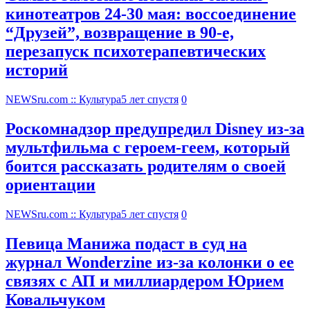
кинотеатров 24-30 мая: воссоединение
“Друзей”, возвращение в 90-е,
перезапуск психотерапевтических
историй
NEWSru.com :: Культура
5 лет спустя
0
Роскомнадзор предупредил Disney из-за
мультфильма c героем-геем, который
боится рассказать родителям о своей
ориентации
NEWSru.com :: Культура
5 лет спустя
0
Певица Манижа подаст в суд на
журнал Wonderzine из-за колонки о ее
связях с АП и миллиардером Юрием
Ковальчуком