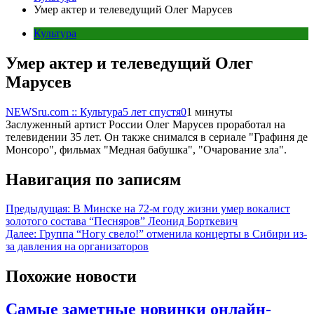
Умер актер и телеведущий Олег Марусев
Культура
Умер актер и телеведущий Олег
Марусев
NEWSru.com :: Культура
5 лет спустя
0
1 минуты
Заслуженный артист России Олег Марусев проработал на
телевидении 35 лет. Он также снимался в сериале "Графиня де
Монсоро", фильмах "Медная бабушка", "Очарование зла".
Навигация по записям
Предыдущая:
В Минске на 72-м году жизни умер вокалист
золотого состава “Песняров” Леонид Борткевич
Далее:
Группа “Ногу свело!” отменила концерты в Сибири из-
за давления на организаторов
Похожие новости
Самые заметные новинки онлайн-