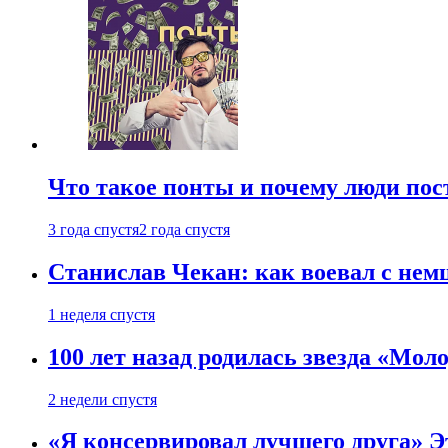
Что такое понты и почему люди по
3 года спустя
2 года спустя
Станислав Чекан: как воевал с не
1 неделя спустя
100 лет назад родилась звезда «Мо
2 недели спустя
«Я консервировал лучшего друга» Эт