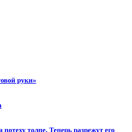
товой руки»
а
 потеху толпе. Теперь разрежут его