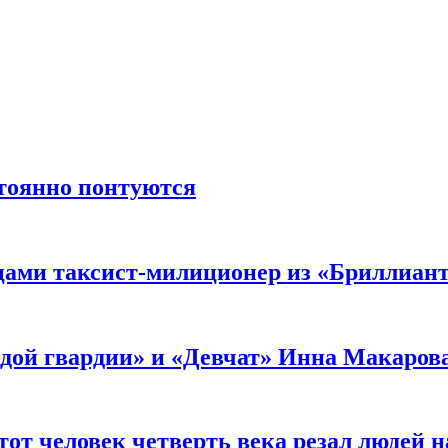
стоянно понтуются
мцами таксист-милиционер из «Бриллиан
лодой гвардии» и «Девчат» Инна Макаров
от человек четверть века резал людей на