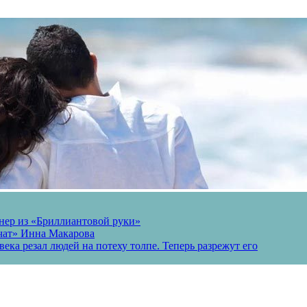
онер из «Бриллиантовой руки»
вчат» Инна Макарова
ека резал людей на потеху толпе. Теперь разрежут его