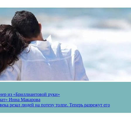
онер из «Бриллиантовой руки»
вчат» Инна Макарова
ека резал людей на потеху толпе. Теперь разрежут его