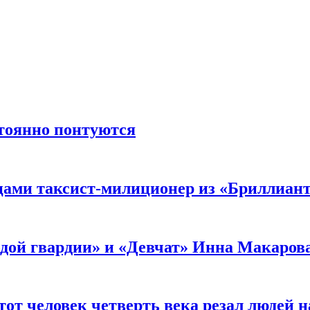
стоянно понтуются
мцами таксист-милиционер из «Бриллиан
лодой гвардии» и «Девчат» Инна Макаров
от человек четверть века резал людей на