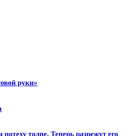
товой руки»
а
 потеху толпе. Теперь разрежут его