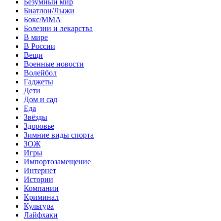
Безумный мир
Биатлон/Лыжи
Бокс/MMA
Болезни и лекарства
В мире
В России
Вещи
Военные новости
Волейбол
Гаджеты
Дети
Дом и сад
Еда
Звёзды
Здоровье
Зимние виды спорта
ЗОЖ
Игры
Импортозамещение
Интернет
Истории
Компании
Криминал
Культура
Лайфхаки