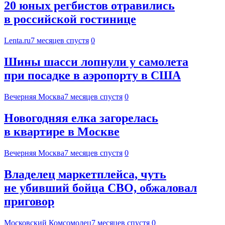
20 юных регбистов отравились
в российской гостинице
Lenta.ru
7 месяцев спустя
0
Шины шасси лопнули у самолета
при посадке в аэропорту в США
Вечерняя Москва
7 месяцев спустя
0
Новогодняя елка загорелась
в квартире в Москве
Вечерняя Москва
7 месяцев спустя
0
Владелец маркетплейса, чуть
не убивший бойца СВО, обжаловал
приговор
Московский Комсомолец
7 месяцев спустя
0