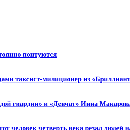
стоянно понтуются
мцами таксист-милиционер из «Бриллиан
лодой гвардии» и «Девчат» Инна Макаров
от человек четверть века резал людей на