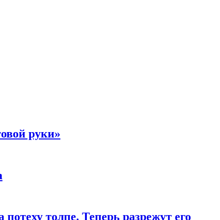
товой руки»
а
 потеху толпе. Теперь разрежут его