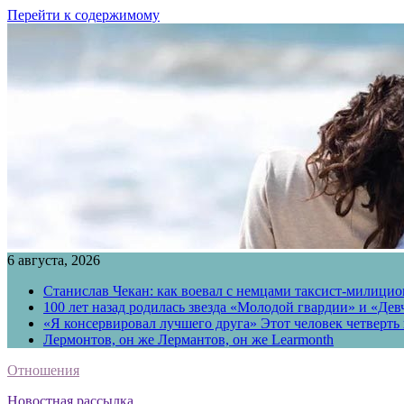
Перейти к содержимому
6 августа, 2026
Станислав Чекан: как воевал с немцами таксист-милици
100 лет назад родилась звезда «Молодой гвардии» и «Де
«Я консервировал лучшего друга» Этот человек четверть в
Лермонтов, он же Лермантов, он же Learmonth
Отношения
Новостная рассылка