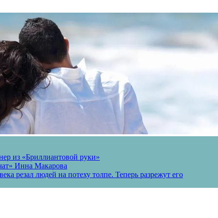
онер из «Бриллиантовой руки»
вчат» Инна Макарова
ека резал людей на потеху толпе. Теперь разрежут его