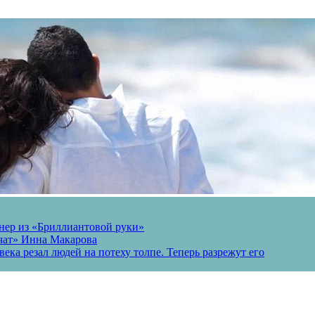
онер из «Бриллиантовой руки»
вчат» Инна Макарова
ека резал людей на потеху толпе. Теперь разрежут его