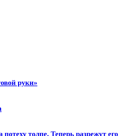
товой руки»
а
 потеху толпе. Теперь разрежут его