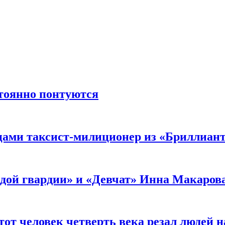
стоянно понтуются
мцами таксист-милиционер из «Бриллиан
лодой гвардии» и «Девчат» Инна Макаров
от человек четверть века резал людей на