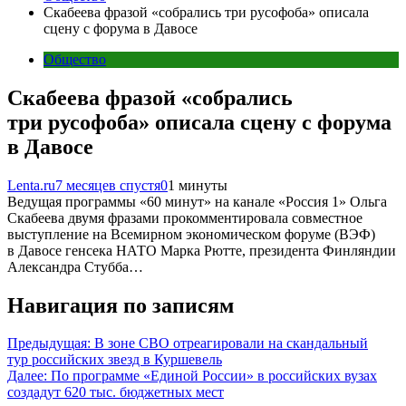
Скабеева фразой «собрались три русофоба» описала
сцену с форума в Давосе
Общество
Скабеева фразой «собрались
три русофоба» описала сцену с форума
в Давосе
Lenta.ru
7 месяцев спустя
0
1 минуты
Ведущая программы «60 минут» на канале «Россия 1» Ольга
Скабеева двумя фразами прокомментировала совместное
выступление на Всемирном экономическом форуме (ВЭФ)
в Давосе генсека НАТО Марка Рютте, президента Финляндии
Александра Стубба…
Навигация по записям
Предыдущая:
В зоне СВО отреагировали на скандальный
тур российских звезд в Куршевель
Далее:
По программе «Единой России» в российских вузах
создадут 620 тыс. бюджетных мест