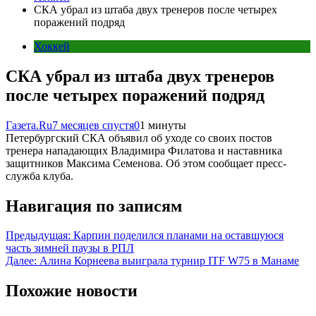
СКА убрал из штаба двух тренеров после четырех
поражений подряд
Хоккей
СКА убрал из штаба двух тренеров
после четырех поражений подряд
Газета.Ru
7 месяцев спустя
0
1 минуты
Петербургский СКА объявил об уходе со своих постов
тренера нападающих Владимира Филатова и наставника
защитников Максима Семенова. Об этом сообщает пресс-
служба клуба.
Навигация по записям
Предыдущая:
Карпин поделился планами на оставшуюся
часть зимней паузы в РПЛ
Далее:
Алина Корнеева выиграла турнир ITF W75 в Манаме
Похожие новости