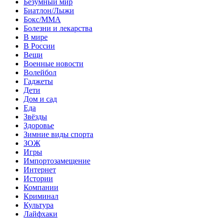
Безумный мир
Биатлон/Лыжи
Бокс/MMA
Болезни и лекарства
В мире
В России
Вещи
Военные новости
Волейбол
Гаджеты
Дети
Дом и сад
Еда
Звёзды
Здоровье
Зимние виды спорта
ЗОЖ
Игры
Импортозамещение
Интернет
Истории
Компании
Криминал
Культура
Лайфхаки