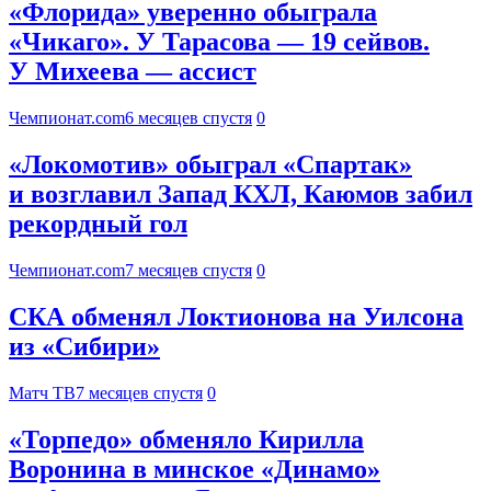
«Флорида» уверенно обыграла
«Чикаго». У Тарасова — 19 сейвов.
У Михеева — ассист
Чемпионат.com
6 месяцев спустя
0
«Локомотив» обыграл «Спартак»
и возглавил Запад КХЛ, Каюмов забил
рекордный гол
Чемпионат.com
7 месяцев спустя
0
СКА обменял Локтионова на Уилсона
из «Сибири»
Матч ТВ
7 месяцев спустя
0
«Торпедо» обменяло Кирилла
Воронина в минское «Динамо»