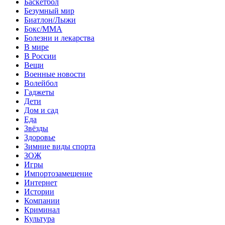
Баскетбол
Безумный мир
Биатлон/Лыжи
Бокс/MMA
Болезни и лекарства
В мире
В России
Вещи
Военные новости
Волейбол
Гаджеты
Дети
Дом и сад
Еда
Звёзды
Здоровье
Зимние виды спорта
ЗОЖ
Игры
Импортозамещение
Интернет
Истории
Компании
Криминал
Культура