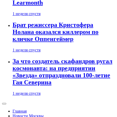
Learmonth
1 неделя спустя
Брат режиссера Кристофера
Нолана оказался киллером по
кличке Оппенгеймер
1 неделя спустя
За что создатель скафандров ругал
космонавта: на предприятии
«Звезда» отпраздновали 100-летие
Гая Северина
1 неделя спустя
Главная
Новости Москвы