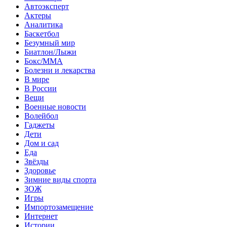
Автоэксперт
Актеры
Аналитика
Баскетбол
Безумный мир
Биатлон/Лыжи
Бокс/MMA
Болезни и лекарства
В мире
В России
Вещи
Военные новости
Волейбол
Гаджеты
Дети
Дом и сад
Еда
Звёзды
Здоровье
Зимние виды спорта
ЗОЖ
Игры
Импортозамещение
Интернет
Истории