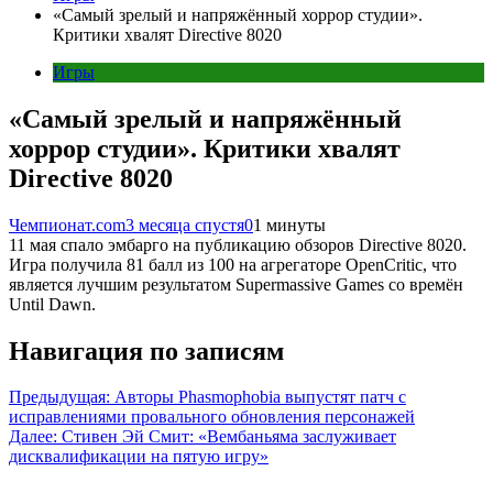
«Самый зрелый и напряжённый хоррор студии».
Критики хвалят Directive 8020
Игры
«Самый зрелый и напряжённый
хоррор студии». Критики хвалят
Directive 8020
Чемпионат.com
3 месяца спустя
0
1 минуты
11 мая спало эмбарго на публикацию обзоров Directive 8020.
Игра получила 81 балл из 100 на агрегаторе OpenCritic, что
является лучшим результатом Supermassive Games со времён
Until Dawn.
Навигация по записям
Предыдущая:
Авторы Phasmophobia выпустят патч с
исправлениями провального обновления персонажей
Далее:
Стивен Эй Смит: «Вембаньяма заслуживает
дисквалификации на пятую игру»