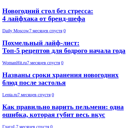
Новогодний стол без стресса:
4 лайфхака от бренд-шефа
Daily Moscow
7 месяцев спустя
0
Похмельный лайф-лист:
Топ-5 рецептов для бодрого начала года
WomanHit.ru
7 месяцев спустя
0
Названы сроки хранения новогодних
блюд после застолья
Lenta.ru
7 месяцев спустя
0
Как правильно варить пельмени: одна
ошибка, которая губит весь вкус
ГлагоL
7 месяцев спустя
0