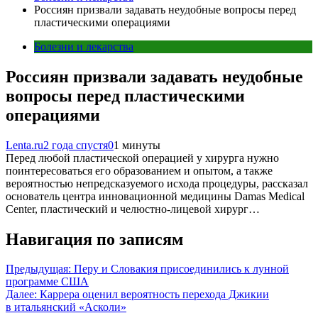
Россиян призвали задавать неудобные вопросы перед
пластическими операциями
Болезни и лекарства
Россиян призвали задавать неудобные
вопросы перед пластическими
операциями
Lenta.ru
2 года спустя
0
1 минуты
Перед любой пластической операцией у хирурга нужно
поинтересоваться его образованием и опытом, а также
вероятностью непредсказуемого исхода процедуры, рассказал
основатель центра инновационной медицины Damas Medical
Center, пластический и челюстно-лицевой хирург…
Навигация по записям
Предыдущая:
Перу и Словакия присоединились к лунной
программе США
Далее:
Каррера оценил вероятность перехода Джикии
в итальянский «Асколи»