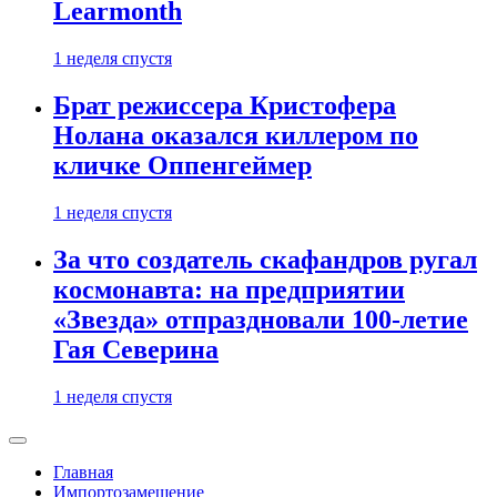
Learmonth
1 неделя спустя
Брат режиссера Кристофера
Нолана оказался киллером по
кличке Оппенгеймер
1 неделя спустя
За что создатель скафандров ругал
космонавта: на предприятии
«Звезда» отпраздновали 100-летие
Гая Северина
1 неделя спустя
Главная
Импортозамещение