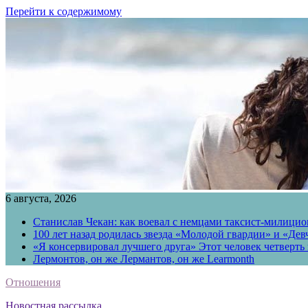
Перейти к содержимому
6 августа, 2026
Станислав Чекан: как воевал с немцами таксист-милици
100 лет назад родилась звезда «Молодой гвардии» и «Де
«Я консервировал лучшего друга» Этот человек четверть в
Лермонтов, он же Лермантов, он же Learmonth
Отношения
Новостная рассылка