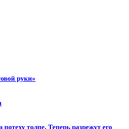
товой руки»
а
 потеху толпе. Теперь разрежут его