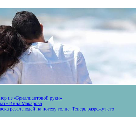
онер из «Бриллиантовой руки»
вчат» Инна Макарова
ека резал людей на потеху толпе. Теперь разрежут его