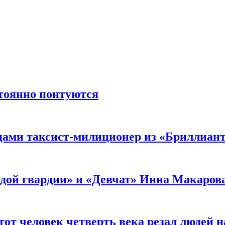
стоянно понтуются
мцами таксист-милиционер из «Бриллиан
лодой гвардии» и «Девчат» Инна Макаров
от человек четверть века резал людей на