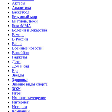
Актеры
Аналитика
Баскетбол
Безумный мир
Биатлон/Лыжи
Бокс/MMA
Болезни и лекарства
В мире
В России
Вещи
Военные новости
Волейбол
Гаджеты
Дети
Дом и сад
Еда
Звёзды
Здоровье
Зимние виды спорта
ЗОЖ
Игры
Импортозамещение
Интернет
Истории
Компании