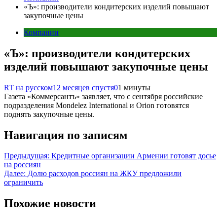
«Ъ»: производители кондитерских изделий повышают
закупочные цены
Компании
«Ъ»: производители кондитерских
изделий повышают закупочные цены
RT на русском
12 месяцев спустя
0
1 минуты
Газета «Коммерсантъ» заявляет, что с сентября российские
подразделения Mondelez International и Orion готовятся
поднять закупочные цены.
Навигация по записям
Предыдущая:
Кредитные организации Армении готовят досье
на россиян
Далее:
Долю расходов россиян на ЖКУ предложили
ограничить
Похожие новости