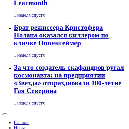
Learmonth
1 неделя спустя
Брат режиссера Кристофера
Нолана оказался киллером по
кличке Оппенгеймер
1 неделя спустя
За что создатель скафандров ругал
космонавта: на предприятии
«Звезда» отпраздновали 100-летие
Гая Северина
1 неделя спустя
Главная
Игры