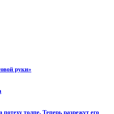
товой руки»
а
 потеху толпе. Теперь разрежут его