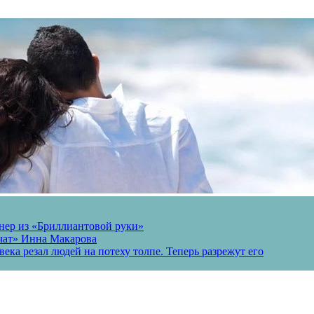
онер из «Бриллиантовой руки»
вчат» Инна Макарова
ека резал людей на потеху толпе. Теперь разрежут его