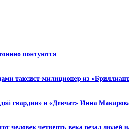
стоянно понтуются
мцами таксист-милиционер из «Бриллиан
лодой гвардии» и «Девчат» Инна Макаров
от человек четверть века резал людей на