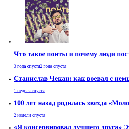
Что такое понты и почему люди по
3 года спустя
2 года спустя
Станислав Чекан: как воевал с не
1 неделя спустя
100 лет назад родилась звезда «Мо
2 недели спустя
«Я консервировал лучшего друга» Эт