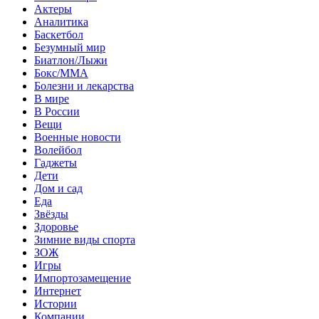
Актеры
Аналитика
Баскетбол
Безумный мир
Биатлон/Лыжи
Бокс/MMA
Болезни и лекарства
В мире
В России
Вещи
Военные новости
Волейбол
Гаджеты
Дети
Дом и сад
Еда
Звёзды
Здоровье
Зимние виды спорта
ЗОЖ
Игры
Импортозамещение
Интернет
Истории
Компании