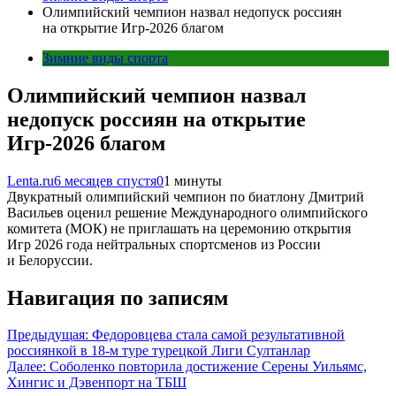
Олимпийский чемпион назвал недопуск россиян
на открытие Игр-2026 благом
Зимние виды спорта
Олимпийский чемпион назвал
недопуск россиян на открытие
Игр-2026 благом
Lenta.ru
6 месяцев спустя
0
1 минуты
Двукратный олимпийский чемпион по биатлону Дмитрий
Васильев оценил решение Международного олимпийского
комитета (МОК) не приглашать на церемонию открытия
Игр 2026 года нейтральных спортсменов из России
и Белоруссии.
Навигация по записям
Предыдущая:
Федоровцева стала самой результативной
россиянкой в 18-м туре турецкой Лиги Султанлар
Далее:
Соболенко повторила достижение Серены Уильямс,
Хингис и Дэвенпорт на ТБШ