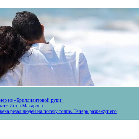
онер из «Бриллиантовой руки»
вчат» Инна Макарова
ека резал людей на потеху толпе. Теперь разрежут его