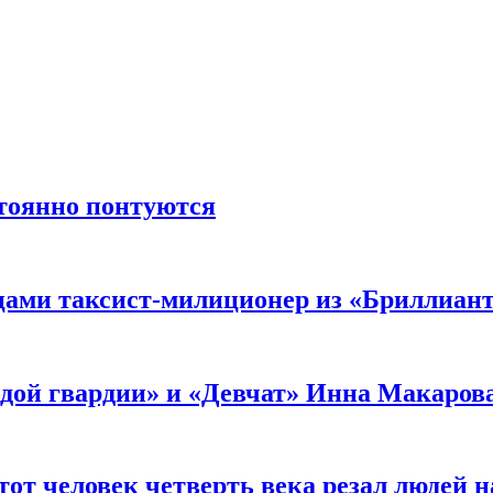
стоянно понтуются
мцами таксист-милиционер из «Бриллиан
лодой гвардии» и «Девчат» Инна Макаров
от человек четверть века резал людей на