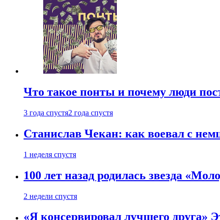
Что такое понты и почему люди по
3 года спустя
2 года спустя
Станислав Чекан: как воевал с не
1 неделя спустя
100 лет назад родилась звезда «Мо
2 недели спустя
«Я консервировал лучшего друга» Эт