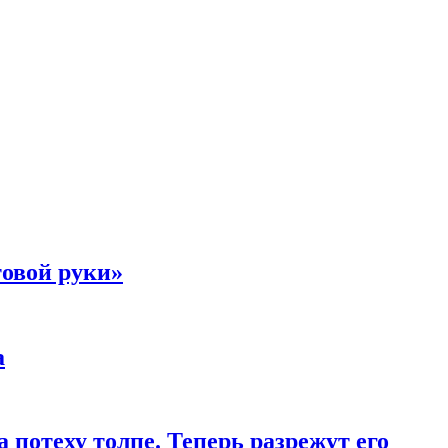
товой руки»
а
 потеху толпе. Теперь разрежут его