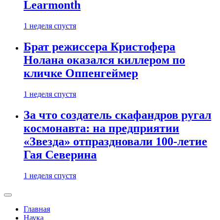
Learmonth
1 неделя спустя
Брат режиссера Кристофера
Нолана оказался киллером по
кличке Оппенгеймер
1 неделя спустя
За что создатель скафандров ругал
космонавта: на предприятии
«Звезда» отпраздновали 100-летие
Гая Северина
1 неделя спустя
Главная
Наука