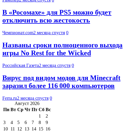
В «Росомахе» для PS5 можно будет
отключить всю жестокость
Чемпионат.com
2 месяца спустя
0
Названы сроки полноценного выхода
игры No Rest for the Wicked
Российская Газета
2 месяца спустя
0
Вирус под видом модов для Minecraft
заразил более 116 000 компьютеров
Ferra.ru
2 месяца спустя
0
Август 2026
Пн
Вт
Ср
Чт
Пт
Сб
Вс
1
2
3
4
5
6
7
8
9
10
11
12
13
14
15
16